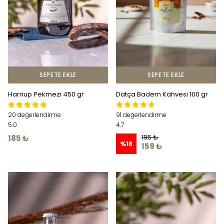
SEPETE EKLE
SEPETE EKLE
Harnup Pekmezi 450 gr
Datça Badem Kahvesi 100 gr
20 değerlendirme
91 değerlendirme
5.0
4.7
195 ₺
185 ₺
%
18
159 ₺