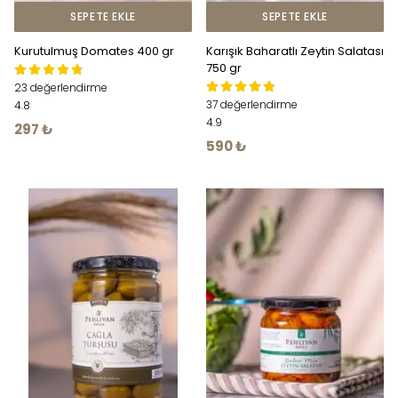
SEPETE EKLE
SEPETE EKLE
Kurutulmuş Domates 400 gr
Karışık Baharatlı Zeytin Salatası
750 gr
23 değerlendirme
37 değerlendirme
4.8
4.9
297 ₺
590 ₺