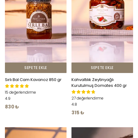
SEPETE EKLE
SEPETE EKLE
Sırlı Bal Cam Kavanoz 850 gr
Kahvaltılık Zeytinyağlı
Kurutulmuş Domates 400 gr
15 değerlendirme
27 değerlendirme
4.9
4.8
830 ₺
315 ₺