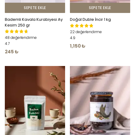
SEPETE EKLE
SEPETE EKLE
Bademli Kavala Kurabiyesi Ay
Doğal Duble İncir 1 kg
Kesim 250 gr
22 değerlendirme
48 değerlendirme
4.9
4.7
1,150 ₺
245 ₺