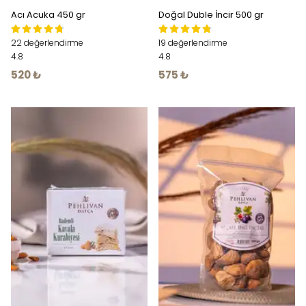
Acı Acuka 450 gr
Doğal Duble İncir 500 gr
22 değerlendirme
19 değerlendirme
4.8
4.8
520 ₺
575 ₺