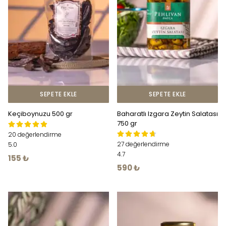
SEPETE EKLE
SEPETE EKLE
Keçiboynuzu 500 gr
Baharatlı Izgara Zeytin Salatası
750 gr
20 değerlendirme
27 değerlendirme
5.0
4.7
155 ₺
590 ₺