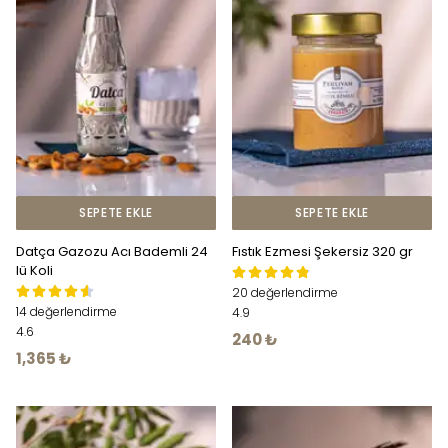
SEPETE EKLE
SEPETE EKLE
Datça Gazozu Acı Bademli 24
Fıstık Ezmesi Şekersiz 320 gr
lü Koli
20 değerlendirme
14 değerlendirme
4.9
4.6
240 ₺
1,365 ₺