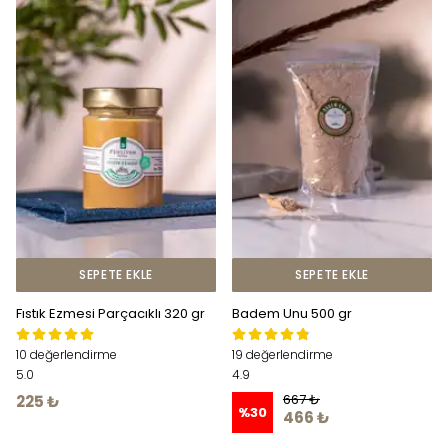
SEPETE EKLE
SEPETE EKLE
Fıstık Ezmesi Parçacıklı 320 gr
Badem Unu 500 gr
10 değerlendirme
19 değerlendirme
5.0
4.9
667 ₺
225 ₺
%
30
466 ₺