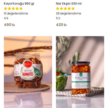
Kaya Koruğu 950 gr
Nar Ekşisi 330 ml
13 değerlendirme
38 değerlendirme
4.9
5.0
490 ₺
420 ₺