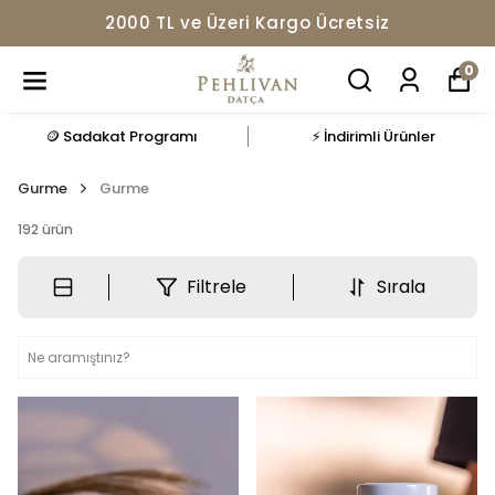
Datça'dan %100 Doğal Ürünler
0
🪙 Sadakat Programı
⚡ İndirimli Ürünler
Gurme
Gurme
192
ürün
Filtrele
Sırala