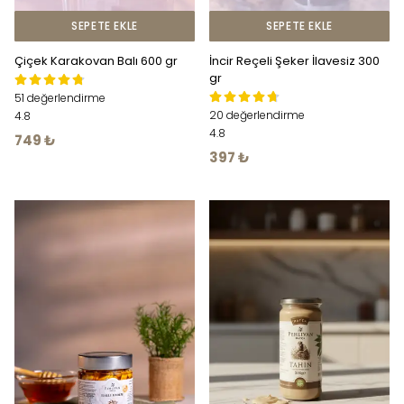
SEPETE EKLE
SEPETE EKLE
Çiçek Karakovan Balı 600 gr
İncir Reçeli Şeker İlavesiz 300
gr
51 değerlendirme
20 değerlendirme
4.8
4.8
749 ₺
397 ₺