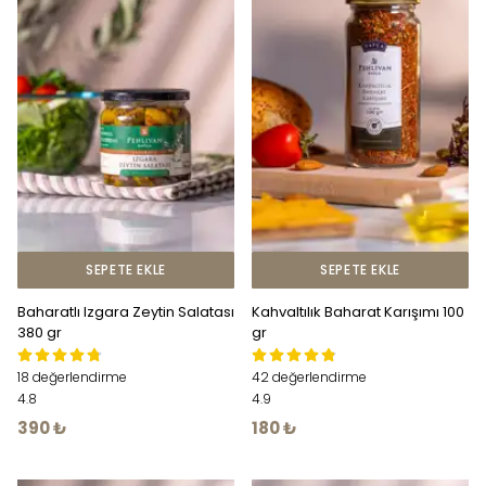
SEPETE EKLE
SEPETE EKLE
Baharatlı Izgara Zeytin Salatası
Kahvaltılık Baharat Karışımı 100
380 gr
gr
18 değerlendirme
42 değerlendirme
4.8
4.9
390 ₺
180 ₺