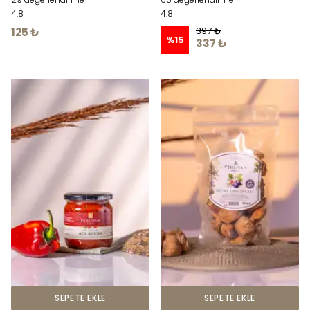
4.8
4.8
397 ₺
125 ₺
%
15
337 ₺
SEPETE EKLE
SEPETE EKLE