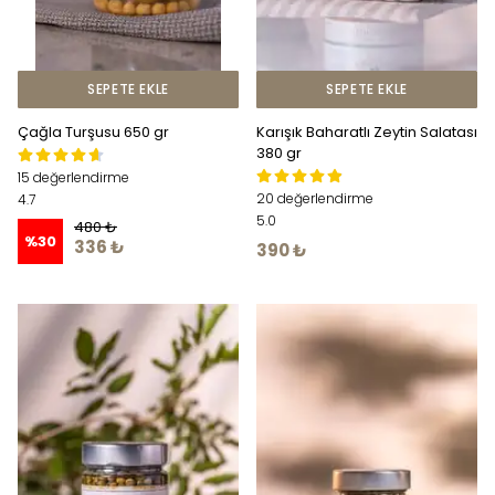
SEPETE EKLE
SEPETE EKLE
Çağla Turşusu 650 gr
Karışık Baharatlı Zeytin Salatası
380 gr
15 değerlendirme
20 değerlendirme
4.7
5.0
480 ₺
%
30
336 ₺
390 ₺