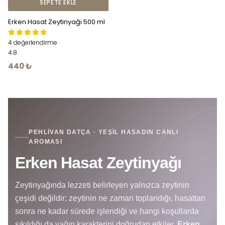
SEPETE EKLE
Erken Hasat Zeytinyağı 500 ml
4 değerlendirme
4.8
440 ₺
PEHLIVAN DATÇA · YEŞIL HASADIN CANLI
AROMASI
Erken Hasat Zeytinyağı
Zeytinyağında lezzeti belirleyen yalnızca zeytinin
çeşidi değildir; zeytinin ne zaman toplandığı, hasattan
sonra ne kadar sürede işlendiği ve hangi koşullarda
sıkıldığı da yağın karakterini doğrudan etkiler.
Erken