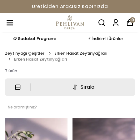
2000 TL ve Üzeri Kargo Ücretsiz
0
🪙 Sadakat Programı
⚡ İndirimli Ürünler
Zeytinyağı Çeşitleri
Erken Hasat Zeytinyağları
Erken Hasat Zeytinyağları
7
ürün
Sırala