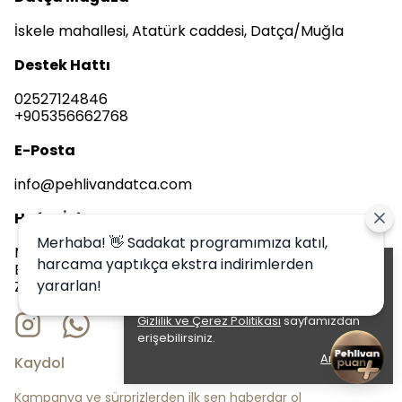
İskele mahallesi, Atatürk caddesi, Datça/Muğla
Destek Hattı
02527124846
+905356662768
E-Posta
info@pehlivandatca.com
Hafta İçi
Merhaba! 👋 Sadakat programımıza katıl,
Merkez Mağaza 08.00 - 24.00
harcama yaptıkça ekstra indirimlerden
Eski Datça Mağaza 08.00 - 24.00
Alışveriş deneyiminizi iyileştirmek için
yararlan!
Zeytincik Mağaza 08.00 - 22.00
yasal düzenlemelere uygun çerezler
(cookies) kullanıyoruz. Detaylı bilgiye
Gizlilik ve Çerez Politikası
sayfamızdan
erişebilirsiniz.
Anladım
Kaydol
Kampanya ve sürprizlerden ilk sen haberdar ol