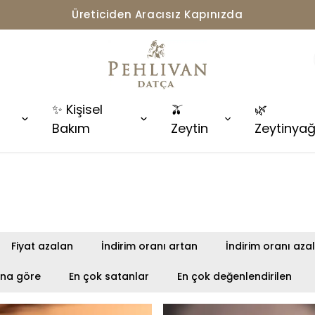
2000 TL ve Üzeri Kargo Ücretsiz
✨ Kişisel
🫒
🌿
Bakım
Zeytin
Zeytinyağ
Fiyat azalan
İndirim oranı artan
İndirim oranı aza
ana göre
En çok satanlar
En çok değenlendirilen