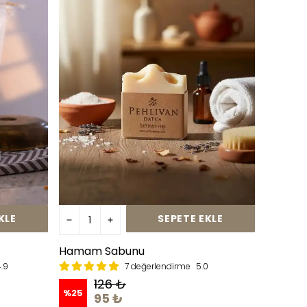
KLE
SEPETE EKLE
Hamam Sabunu
.9
7 değerlendirme
5.0
126 ₺
%
25
95 ₺