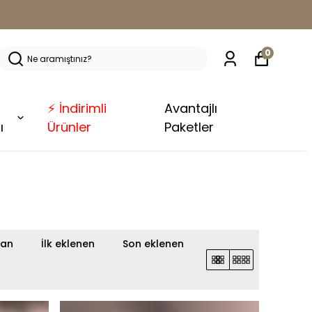
0
⚡ İndirimli
Avantajlı
ı
Ürünler
Paketler
lan
İlk eklenen
Son eklenen