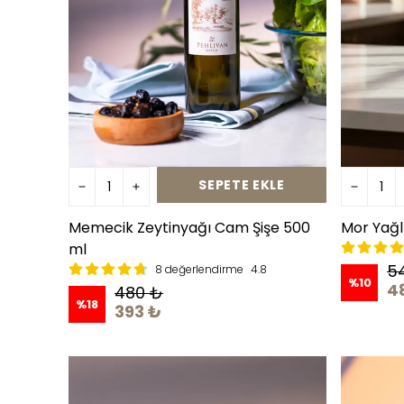
SEPETE EKLE
Memecik Zeytinyağı Cam Şişe 500
Mor Yağlı
ml
5
8 değerlendirme
4.8
%
10
4
480 ₺
%
18
393 ₺