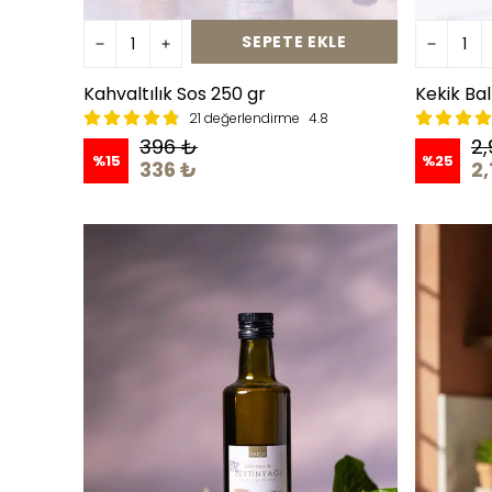
SEPETE EKLE
Kahvaltılık Sos 250 gr
Kekik Bal
21 değerlendirme
4.8
396 ₺
2
%
15
%
25
336 ₺
2,