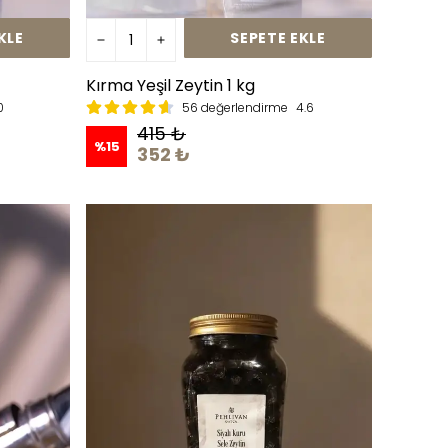
KLE
SEPETE EKLE
Kırma Yeşil Zeytin 1 kg
0
56 değerlendirme
4.6
415 ₺
%
15
352 ₺