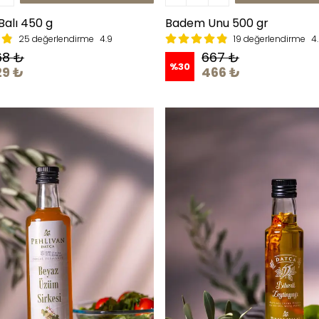
Balı 450 g
Badem Unu 500 gr
25 değerlendirme
4.9
19 değerlendirme
4
68 ₺
667 ₺
%
30
29 ₺
466 ₺