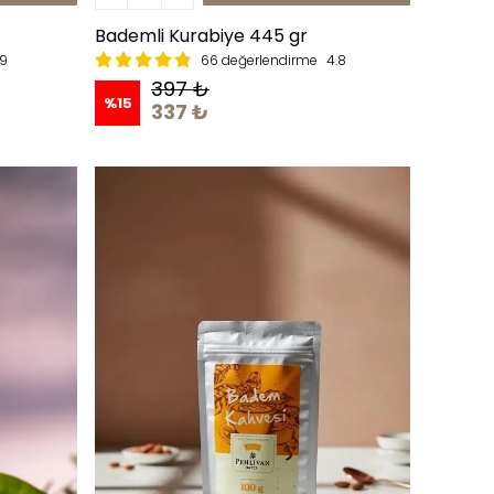
Bademli Kurabiye 445 gr
.9
66 değerlendirme
4.8
397 ₺
%
15
337 ₺