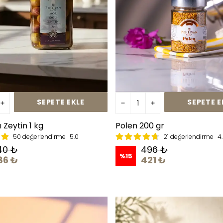
SEPETE EKLE
SEPETE E
 Zeytin 1 kg
Polen 200 gr
50 değerlendirme
5.0
21 değerlendirme
4
40 ₺
496 ₺
%
15
86 ₺
421 ₺