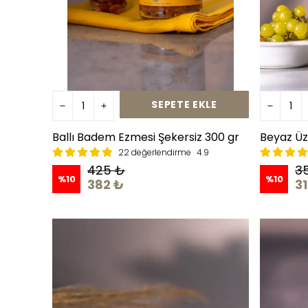
SEPETE EKLE
Ballı Badem Ezmesi Şekersiz 300 gr
Beyaz Üz
22 değerlendirme
4.9
425 ₺
3
%
10
%
10
382 ₺
3