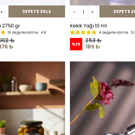
SEPETE EKLE
SEPETE E
ı 2750 gr
Kekik Yağı 10 ml
18 değerlendirme
4.8
4 değerlendirme
5.
,902 ₺
253 ₺
%
25
176 ₺
189 ₺