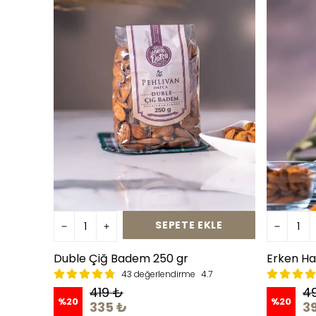
SEPETE EKLE
Duble Çiğ Badem 250 gr
Erken Ha
43 değerlendirme
4.7
419 ₺
4
%
20
%
20
335 ₺
3