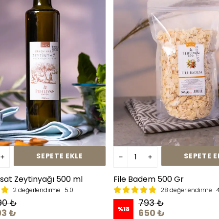
SEPETE EKLE
SEPETE E
sat Zeytinyağı 500 ml
File Badem 500 Gr
2 değerlendirme
5.0
28 değerlendirme
4
90 ₺
793 ₺
%
18
93 ₺
650 ₺