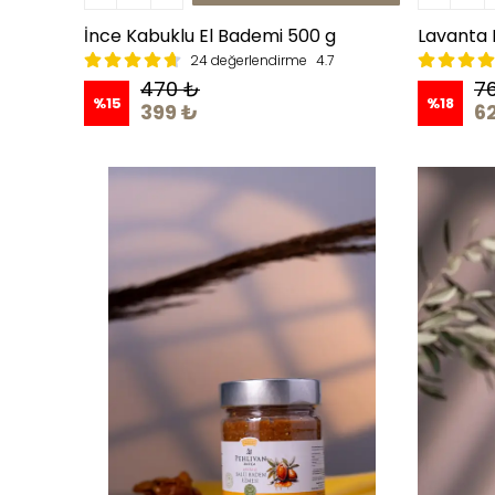
İnce Kabuklu El Bademi 500 g
Lavanta 
24 değerlendirme
4.7
470 ₺
7
%
15
%
18
399 ₺
6