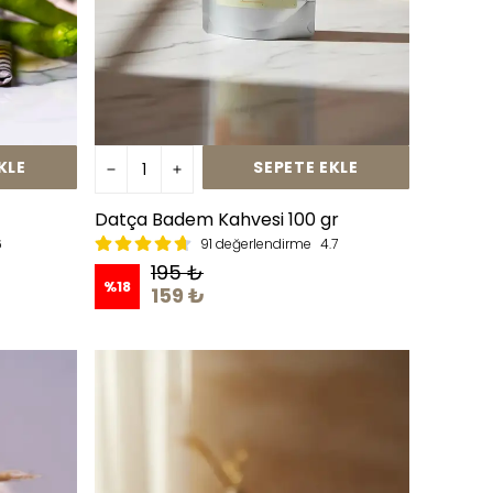
KLE
SEPETE EKLE
Datça Badem Kahvesi 100 gr
6
91 değerlendirme
4.7
195 ₺
%
18
159 ₺