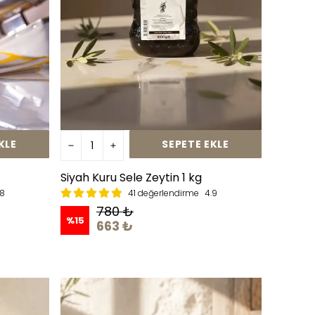
KLE
SEPETE EKLE
Siyah Kuru Sele Zeytin 1 kg
.8
41 değerlendirme
4.9
780 ₺
%
15
663 ₺