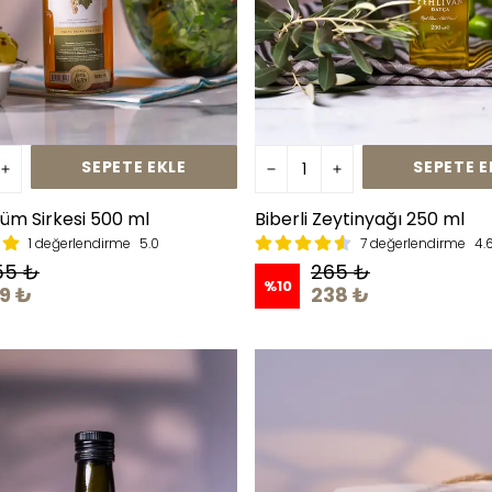
SEPETE EKLE
SEPETE E
üm Sirkesi 500 ml
Biberli Zeytinyağı 250 ml
1 değerlendirme
5.0
7 değerlendirme
4.
55 ₺
265 ₺
%
10
19 ₺
238 ₺