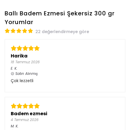
Ballı Badem Ezmesi Şekersiz 300 gr
Yorumlar
22 değerlendirmeye göre
Harika
18 Temmuz 2026
E.
K.
Satın Alınmış
Çok lezzetli
Badem ezmesi
4 Temmuz 2026
M.
K.