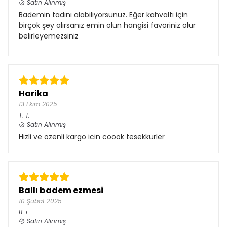
Satın Alınmış
Bademin tadını alabiliyorsunuz. Eğer kahvaltı için
birçok şey alırsanız emin olun hangisi favoriniz olur
belirleyemezsiniz
Harika
13 Ekim 2025
T.
T.
Satın Alınmış
Hizli ve ozenli kargo icin coook tesekkurler
Ballı badem ezmesi
10 Şubat 2025
B.
i.
Satın Alınmış