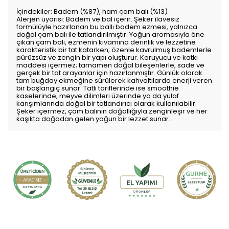
İçindekiler: Badem (%87), ham çam balı (%13)
Alerjen uyarısı: Badem ve bal içerir. Şeker ilavesiz
formülüyle hazırlanan bu ballı badem ezmesi, yalnızca
doğal çam balı ile tatlandırılmıştır. Yoğun aromasıyla öne
çıkan çam balı, ezmenin kıvamına derinlik ve lezzetine
karakteristik bir tat katarken; özenle kavrulmuş bademlerle
pürüzsüz ve zengin bir yapı oluşturur. Koruyucu ve katkı
maddesi içermez; tamamen doğal bileşenlerle, sade ve
gerçek bir tat arayanlar için hazırlanmıştır. Günlük olarak
tam buğday ekmeğine sürülerek kahvaltılarda enerji veren
bir başlangıç sunar. Tatlı tariflerinde ise smoothie
kaselerinde, meyve dilimleri üzerinde ya da yulaf
karışımlarında doğal bir tatlandırıcı olarak kullanılabilir.
Şeker içermez, çam balının doğallığıyla zenginleşir ve her
kaşıkta doğadan gelen yoğun bir lezzet sunar.