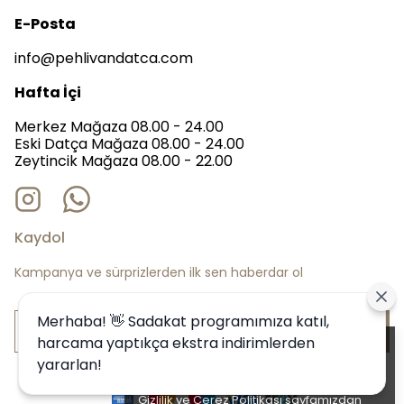
E-Posta
info@pehlivandatca.com
Hafta İçi
Merkez Mağaza 08.00 - 24.00
Eski Datça Mağaza 08.00 - 24.00
Zeytincik Mağaza 08.00 - 22.00
Kaydol
Kampanya ve sürprizlerden ilk sen haberdar ol
Merhaba! 👋 Sadakat programımıza katıl,
Bize Katıl
harcama yaptıkça ekstra indirimlerden
Alışveriş deneyiminizi iyileştirmek için
yararlan!
yasal düzenlemelere uygun çerezler
(cookies) kullanıyoruz. Detaylı bilgiye
Gizlilik ve Çerez Politikası
sayfamızdan