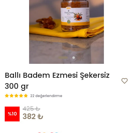
Ballı Badem Ezmesi Şekersiz
300 gr
22 değerlendirme
425 ₺
%
10
382 ₺