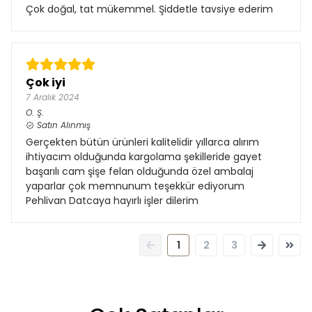
Çok doğal, tat mükemmel. Şiddetle tavsiye ederim
Çok iyi
7 Aralık 2024
O.
Ş.
Satın Alınmış
Gerçekten bütün ürünleri kalitelidir yıllarca alırım
ihtiyacım olduğunda kargolama şekilleride gayet
başarılı cam şişe felan olduğunda özel ambalaj
yaparlar çok memnunum teşekkür ediyorum
Pehlivan Datcaya hayırlı işler dilerim
1
2
3