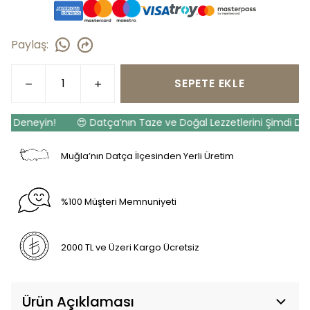
Paylaş
:
SEPETE EKLE
i Deneyin!
😍 Datça’nın Taze ve Doğal Lezzetlerini Şimdi Dene
Muğla’nın Datça İlçesinden Yerli Üretim
%100 Müşteri Memnuniyeti
2000 TL ve Üzeri Kargo Ücretsiz
Ürün Açıklaması