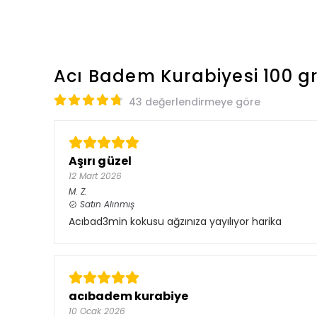
Acı Badem Kurabiyesi 100 g
43 değerlendirmeye göre
Aşırı güzel
12 Mart 2026
M.
Z.
Satın Alınmış
Acıbad3min kokusu ağzınıza yayılıyor harika
acıbadem kurabiye
10 Ocak 2026