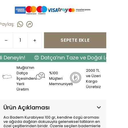
Paylaş
:
SEPETE EKLE
neyin!
😍 Datça’nın Taze ve Doğal Lezzetlerini Şi
Muğla’nın
2000 TL
Datça
%100
ve Üzeri
İlçesinden
Müşteri
Kargo
Yerli
Memnuniyeti
Ücretsiz
Üretim
Ürün Açıklaması
Acı Badem Kurabiyesi 100 gr, kendine özgü aroması
ve ağızda dağılan dokusuyla geleneksel tatlıların en
özel çeşitlerinden biridir. Özenle seçilen bademlerle