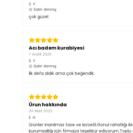
S.
Y.
Satın Alınmış
çok güzel
Acı badem kurabiyesi
7 Aralık 2025
S.
Y.
Satın Alınmış
İlk defa aldık ama çok beğendik.
Ürun hakkında
29 Mart 2025
E.
H.
Ürünler inanılmaz taze ve lezzetli.Gonul rahatlığı il
kurumsalliğı için firmaya teşekkür ediyorum.Toplu 