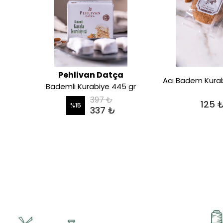
Pehlivan Datça
Acı Badem Kurab
Bademli Kurabiye 445 gr
397 ₺
125 
%
15
337 ₺