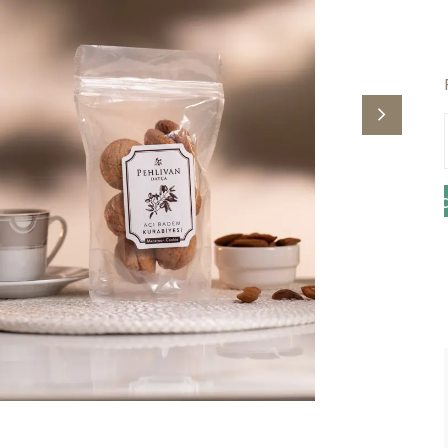
😍 Datça’nın Taze ve Doğal Lezzetlerini Şimdi De