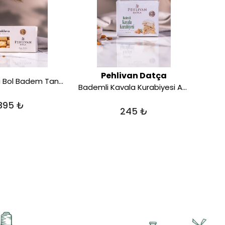
Pehlivan Datça
Çıtır Baklava Bol Badem Taneli 400 gr
Bademli Kavala Kurabiyesi Ay Kesim 250 gr
395 ₺
245 ₺