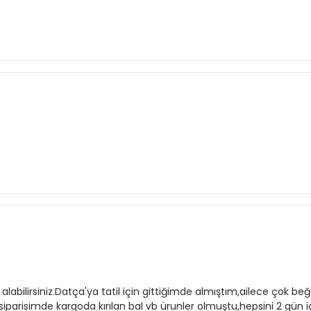
e alabilirsiniz.Datça'ya tatil için gittiğimde almıştım,ailece çok be
siparisimde kargoda kırılan bal vb ürunler olmuştu,hepsini 2 gün