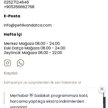
02527124846
+905356662768
E-Posta
info@pehlivandatca.com
Hafta İçi
Merkez Mağaza 08.00 - 24.00
Eski Datça Mağaza 08.00 - 24.00
Zeytincik Mağaza 08.00 - 22.00
Kaydol
Kampanya ve sürprizlerden ilk sen haberdar ol
Merhaba! 👋 Sadakat programımıza katıl,
Bize Katıl
harcama yaptıkça ekstra indirimlerden
Alışveriş deneyiminizi iyileştirmek için
yararlan!
yasal düzenlemelere uygun çerezler