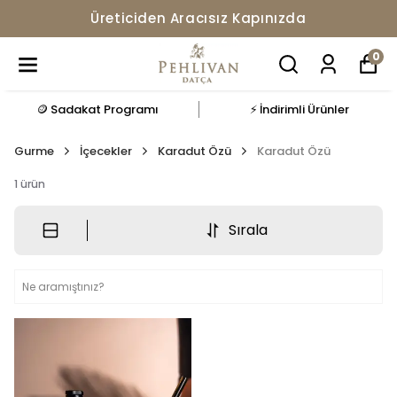
Üreticiden Aracısız Kapınızda
0
🪙 Sadakat Programı
⚡ İndirimli Ürünler
Gurme
İçecekler
Karadut Özü
Karadut Özü
1
ürün
Sırala