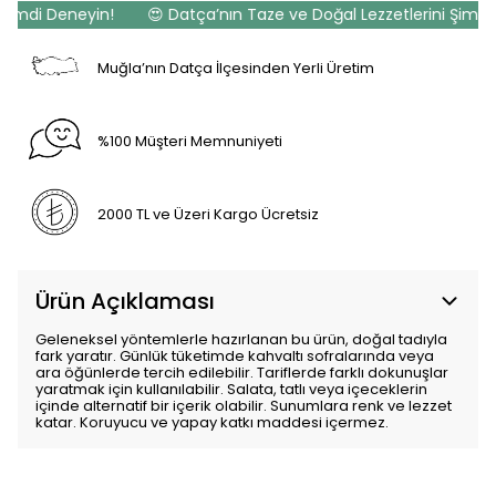
imdi Deneyin!
😍 Datça’nın Taze ve Doğal Lezzetlerini Şimdi D
Muğla’nın Datça İlçesinden Yerli Üretim
%100 Müşteri Memnuniyeti
2000 TL ve Üzeri Kargo Ücretsiz
Ürün Açıklaması
Geleneksel yöntemlerle hazırlanan bu ürün, doğal tadıyla
fark yaratır. Günlük tüketimde kahvaltı sofralarında veya
ara öğünlerde tercih edilebilir. Tariflerde farklı dokunuşlar
yaratmak için kullanılabilir. Salata, tatlı veya içeceklerin
içinde alternatif bir içerik olabilir. Sunumlara renk ve lezzet
katar. Koruyucu ve yapay katkı maddesi içermez.