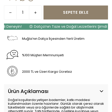
SEPETE EKLE
di Deneyin!
😍 Datça’nın Taze ve Doğal Lezzetlerini Şimdi Den
Muğla’nın Datça İlçesinden Yerli Üretim
%100 Müşteri Memnuniyeti
2000 TL ve Üzeri Kargo Ücretsiz
Ürün Açıklaması
Doğal koşullarda yetişen bademler, katkı maddesi
kullanılmadan özenle hazırlanır. Günlük olarak çerez olarak
tüketilebilir veya ara öğünlerde sağlıklı bir atıştırmalık
alternatifi sunar. Tatlı tariflerinde, özellikle kurabiye veya