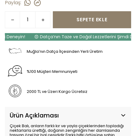
Paylaş
:
SEPETE EKLE
i Deneyin!
😍 Datça’nın Taze ve Doğal Lezzetlerini Şimdi Dene
Muğla’nın Datça İlçesinden Yerli Üretim
%100 Müşteri Memnuniyeti
2000 TL ve Üzeri Kargo Ücretsiz
Ürün Açıklaması
Çiçek Balı, arıların farklı kır ve yayla çiçeklerinden topladığı
nektarlarla ürettiği, doğanın zenginliğini her damlasında
taşıyan özel bir bal çeşididir.Farklı bitki örtüsüne sahip