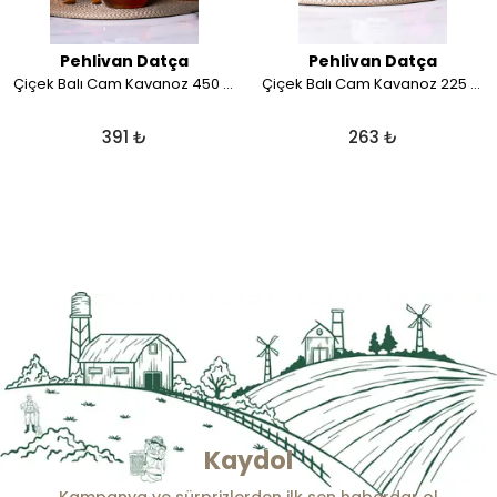
Pehlivan Datça
Pehlivan Datça
Çiçek Balı Cam Kavanoz 450 gr
Çiçek Balı Cam Kavanoz 225 gr
391 ₺
263 ₺
Kaydol
Kampanya ve sürprizlerden ilk sen haberdar ol