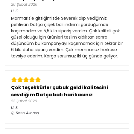
28 Şubat 2026
H.
Ö.
Marmaris'e gittiğimizde Severek alıp yediğimiz
pehlivan Datça çiçek balı indirimi gördüğümde
kaçırmadım ve 5,5 kilo sipariş verdim. Çok kaliteli çok
güzel olduğu için ürünleri teslim aldıktan sonra
düşündüm bu kampanyayı kaçırmamak için tekrar bir
6 kilo daha sipariş verdim. Çok memnunuz herkese
tavsiye ederim. Kargo sorunsuz iki üç günde geliyor.
Çok teşekkürler çabuk geldi kalitesini
sevdiğim Datça balı harikasınız
23 Şubat 2026
U.
E.
Satın Alınmış