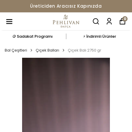
Üreticiden Aracısız Kapınızda
0
🪙 Sadakat Programı
⚡ İndirimli Ürünler
Bal Çeşitleri
Çiçek Balları
Çiçek Balı 2750 gr