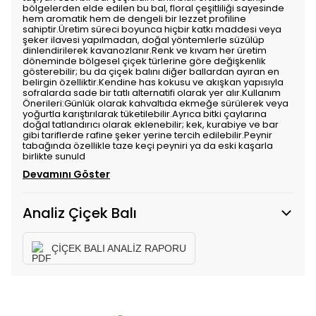
bölgelerden elde edilen bu bal, floral çeşitliliği sayesinde
hem aromatik hem de dengeli bir lezzet profiline
sahiptir.Üretim süreci boyunca hiçbir katkı maddesi veya
şeker ilavesi yapılmadan, doğal yöntemlerle süzülüp
dinlendirilerek kavanozlanır.Renk ve kıvam her üretim
döneminde bölgesel çiçek türlerine göre değişkenlik
gösterebilir; bu da çiçek balını diğer ballardan ayıran en
belirgin özelliktir.Kendine has kokusu ve akışkan yapısıyla
sofralarda sade bir tatlı alternatifi olarak yer alır.Kullanım
Önerileri:Günlük olarak kahvaltıda ekmeğe sürülerek veya
yoğurtla karıştırılarak tüketilebilir.Ayrıca bitki çaylarına
doğal tatlandırıcı olarak eklenebilir; kek, kurabiye ve bar
gibi tariflerde rafine şeker yerine tercih edilebilir.Peynir
tabağında özellikle taze keçi peyniri ya da eski kaşarla
birlikte sunuld
Devamını Göster
Analiz Çiçek Balı
ÇİÇEK BALI ANALİZ RAPORU