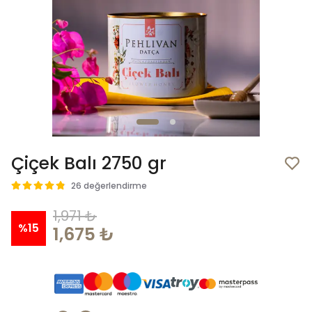
Çiçek Balı 2750 gr
26 değerlendirme
1,971 ₺
%
15
1,675 ₺