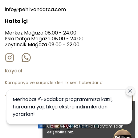
info@pehlivandatca.com
Hafta İçi
Merkez Mağaza 08.00 - 24.00
Eski Datça Mağaza 08.00 - 24.00
Zeytincik Mağaza 08.00 - 22.00
Kaydol
Kampanya ve sürprizlerden ilk sen haberdar ol
Merhaba! 👋 Sadakat programımıza katıl,
Bize Katıl
harcama yaptıkça ekstra indirimlerden
Alışveriş deneyiminizi iyileştirmek için
yararlan!
yasal düzenlemelere uygun çerezler
(cookies) kullanıyoruz. Detaylı bilgiye
Gizlilik ve Çerez Politikası
sayfamızdan
erişebilirsiniz.