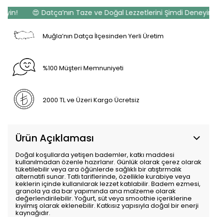
yin!
😍 Datça’nın Taze ve Doğal Lezzetlerini Şimdi Deneyin!
Muğla’nın Datça İlçesinden Yerli Üretim
%100 Müşteri Memnuniyeti
2000 TL ve Üzeri Kargo Ücretsiz
Ürün Açıklaması
Doğal koşullarda yetişen bademler, katkı maddesi
kullanılmadan özenle hazırlanır. Günlük olarak çerez olarak
tüketilebilir veya ara öğünlerde sağlıklı bir atıştırmalık
alternatifi sunar. Tatlı tariflerinde, özellikle kurabiye veya
keklerin içinde kullanılarak lezzet katılabilir. Badem ezmesi,
granola ya da bar yapımında ana malzeme olarak
değerlendirilebilir. Yoğurt, süt veya smoothie içeriklerine
kıyılmış olarak eklenebilir. Katkısız yapısıyla doğal bir enerji
kaynağıdır.