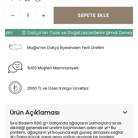
SEPETE EKLE
yin!
😍 Datça’nın Taze ve Doğal Lezzetlerini Şimdi Deneyin!
Muğla’nın Datça İlçesinden Yerli Üretim
%100 Müşteri Memnuniyeti
2000 TL ve Üzeri Kargo Ücretsiz
Ürün Açıklaması
Sıra Badem 500 gr• Datça’da ağaçların yamaçlara sıralı
dikildiği geleneksel üretim biçiminden adını alır 🌿• Bu
yöntem, ağaçların yıl boyunca eşit güneş almasını sağlar
☀️• Daha küçük yapılı ama yoğun aromalı bir badem