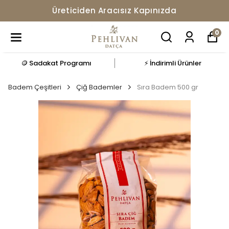
Üreticiden Aracısız Kapınızda
0
🪙 Sadakat Programı
⚡ İndirimli Ürünler
Badem Çeşitleri
Çiğ Bademler
Sıra Badem 500 gr