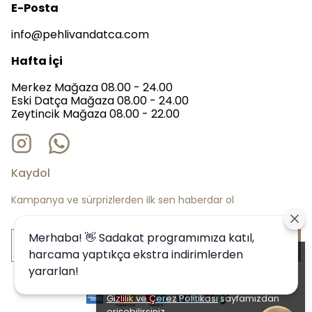
E-Posta
info@pehlivandatca.com
Hafta İçi
Merkez Mağaza 08.00 - 24.00
Eski Datça Mağaza 08.00 - 24.00
Zeytincik Mağaza 08.00 - 22.00
Kaydol
Kampanya ve sürprizlerden ilk sen haberdar ol
Merhaba! 👋 Sadakat programımıza katıl,
Bize Katıl
harcama yaptıkça ekstra indirimlerden
Alışveriş deneyiminizi iyileştirmek için
yararlan!
yasal düzenlemelere uygun çerezler
(cookies) kullanıyoruz. Detaylı bilgiye
Gizlilik ve Çerez Politikası
sayfamızdan
erişebilirsiniz.