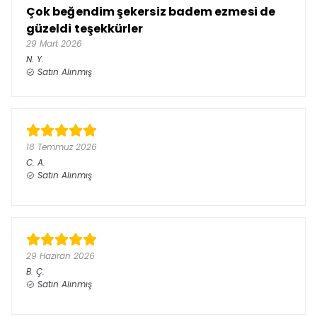
Çok beğendim şekersiz badem ezmesi de
güzeldi teşekkürler
29 Mart 2026
N.
Y.
Satın Alınmış
18 Temmuz 2026
C.
A.
Satın Alınmış
29 Haziran 2026
B.
Ç.
Satın Alınmış