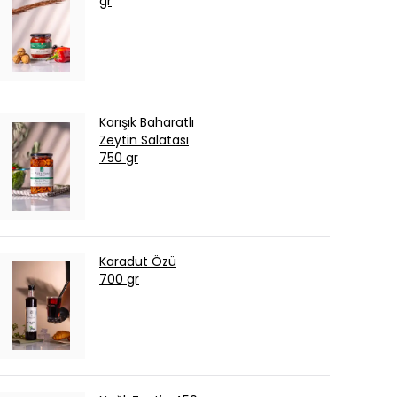
gr
Karışık Baharatlı
Zeytin Salatası
750 gr
Karadut Özü
700 gr