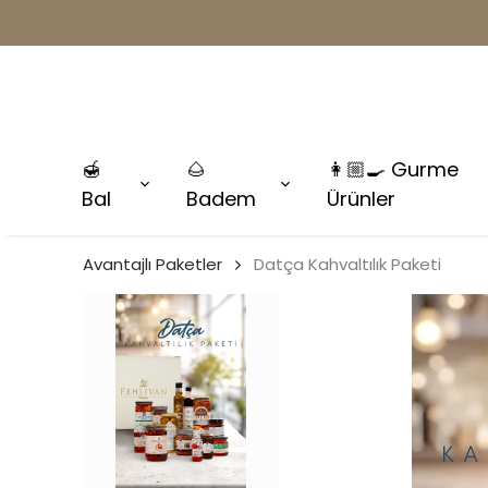
🍯
🌰
👩🏼‍🍳 Gurme
Bal
Badem
Ürünler
Avantajlı Paketler
Datça Kahvaltılık Paketi