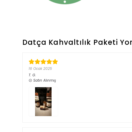
Datça Kahvaltılık Paketi
Yo
16 Ocak 2025
T.
G.
Satın Alınmış