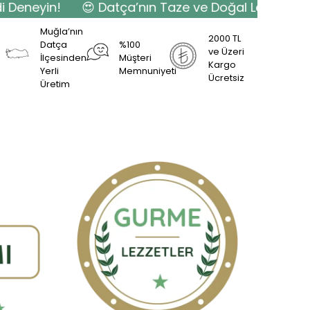
neyin!
😍 Datça’nın Taze ve Doğal Lezzetlerini Ş
Muğla’nın
2000 TL
Datça
%100
ve Üzeri
İlçesinden
Müşteri
Kargo
Yerli
Memnuniyeti
Ücretsiz
Üretim