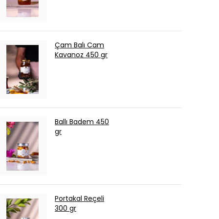
Çam Balı Cam
Kavanoz 450 gr
Ballı Badem 450
gr
Portakal Reçeli
300 gr