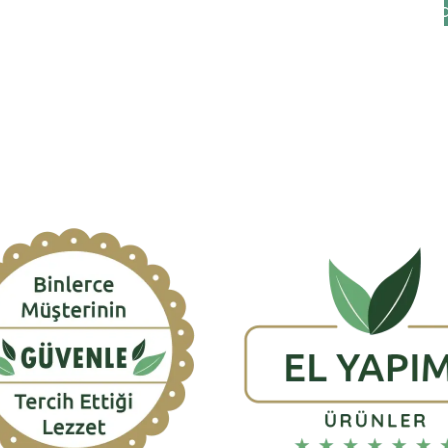
😍 Datça’nın Taze ve Doğal Lezzetlerini Şimdi De