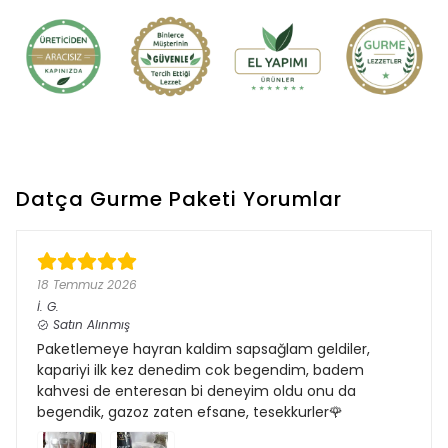
Datça Gurme Paketi
Yorumlar
18 Temmuz 2026
İ.
G.
Satın Alınmış
Paketlemeye hayran kaldim sapsağlam geldiler,
kapariyi ilk kez denedim cok begendim, badem
kahvesi de enteresan bi deneyim oldu onu da
begendik, gazoz zaten efsane, tesekkurler🌹