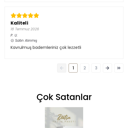
Kaliteli
18 Temmuz 2026
P.
U.
Satın Alınmış
Kavrulmuş bademleriniz çok lezzetli
1
2
3
Çok Satanlar