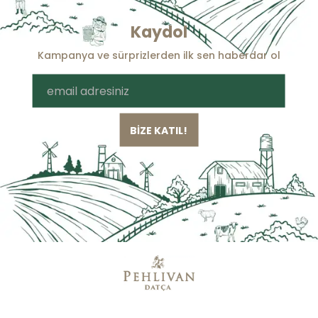
Kaydol
Kampanya ve sürprizlerden ilk sen haberdar ol
BİZE KATIL!