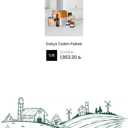
Datça Tadım Paketi
2,298 ₺
%
15
1,953.30 ₺