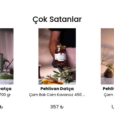
Çok Satanlar
Datça
Pehlivan Datça
Pehl
700 gr
Çam Balı Cam Kavanoz 450 gr
Çam B
 ₺
357 ₺
1