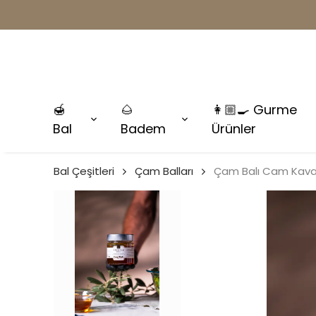
🍯
🌰
👩🏼‍🍳 Gurme
Bal
Badem
Ürünler
Bal Çeşitleri
Çam Balları
Çam Balı Cam Kava