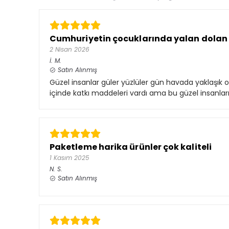
Cumhuriyetin çocuklarında yalan dolan
2 Nisan 2026
İ.
M.
Satın Alınmış
Güzel insanlar güler yüzlüler gün havada yaklaşık
içinde katkı maddeleri vardı ama bu güzel insanlar
Paketleme harika ürünler çok kaliteli
1 Kasım 2025
N.
S.
Satın Alınmış