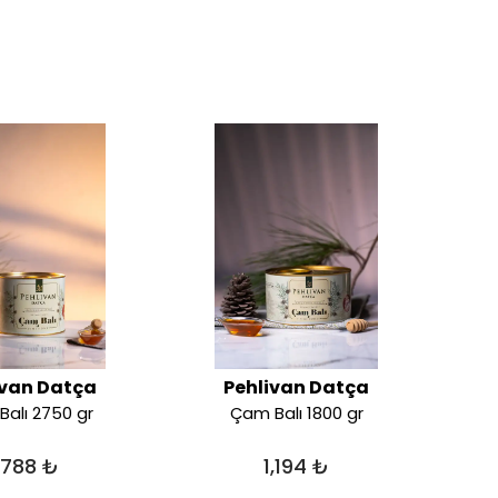
ivan Datça
Pehlivan Datça
Ha
alı 2750 gr
Çam Balı 1800 gr
,788 ₺
1,194 ₺