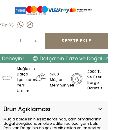
Paylaş
:
SEPETE EKLE
eyin!
😍 Datça’nın Taze ve Doğal Lezzetlerini Şim
Muğla’nın
2000 TL
Datça
%100
ve Üzeri
İlçesinden
Müşteri
Kargo
Yerli
Memnuniyeti
Ücretsiz
Üretim
Ürün Açıklaması
Muğla bölgesinin eşsiz florasında, çam ormanlarının
doğal döngüsünden elde edilen bu özel çam balı,
Pehlivan Datça’nın en çok tercih edilen ve en sevilen