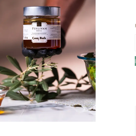
😍 Datça’nın Taze ve Doğal Lezzetlerini Şimdi Den