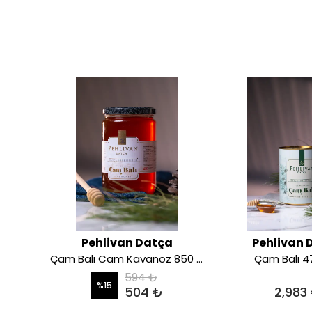
a
Pehlivan Datça
Pehlivan 
850 gr
Çam Balı Cam Kavanoz 850 gr
Çam Balı 4
594 ₺
%
15
504 ₺
2,983