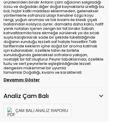
ürünlerinden biridir.Arıların çam ağacının salgıladığı
özsu ve doğadaki diğer doğal kaynaklarla ürettiği bu
bal, hiçbir katkı maddesi eklenmeden, geleneksel
yöntemlerle sofranıza ulaşır.Kendine özgü koyu
rengi, yoğun aroması ve tok kıvamı ile klasik çiçek
ballarından kolayca ayrılır; damakta daha kalıcı, hafif
yanık notaları içeren zengin bir tat bırakır.Sabah
kahvaltılarında taze ekmeğe sürülerek ya da sıcak
suyla karıştırılarak sade bir şekilde tüketildiğinde
doğanın sunduğu lezzeti saf haliyle hissettirir.Tatlı
tariflerinde keklerin içine doğal bir aroma katmak
için kullanılabilir; özellikle tahin ile birlikte
sunulduğunda geleneksel sofralara yakışan,
nostaljik bir tat oluşturur.Peynir tabaklarında, özellikle
tuzlu ve sert peynirlerle eşleştirildiğinde lezzet
dengesini mükemmel bir uyumla
tamamlar.Doğallığı, kıvamı ve karakteristi
Devamını Göster
Analiz Çam Balı
ÇAM BALI ANALİZ RAPORU