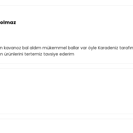
 olmaz
 on kavanoz bal aldım mükemmel ballar var öyle Karadeniz tarafı
ın ürünlerini tertemiz tavsiye ederim