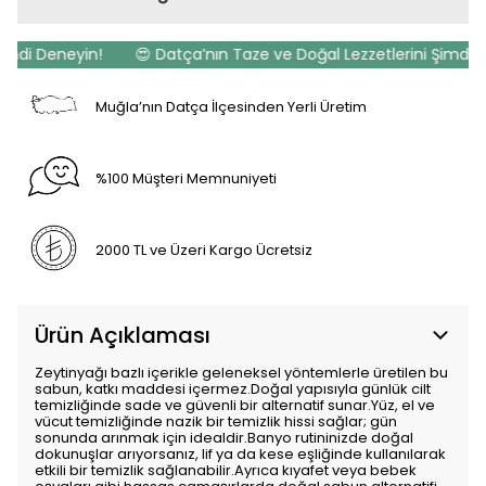
mdi Deneyin!
😍 Datça’nın Taze ve Doğal Lezzetlerini Şimdi De
Muğla’nın Datça İlçesinden Yerli Üretim
%100 Müşteri Memnuniyeti
2000 TL ve Üzeri Kargo Ücretsiz
Ürün Açıklaması
Zeytinyağı bazlı içerikle geleneksel yöntemlerle üretilen bu
sabun, katkı maddesi içermez.Doğal yapısıyla günlük cilt
temizliğinde sade ve güvenli bir alternatif sunar.Yüz, el ve
vücut temizliğinde nazik bir temizlik hissi sağlar; gün
sonunda arınmak için idealdir.Banyo rutininizde doğal
dokunuşlar arıyorsanız, lif ya da kese eşliğinde kullanılarak
etkili bir temizlik sağlanabilir.Ayrıca kıyafet veya bebek