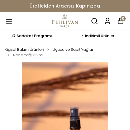
Üreticiden Aracısız Kapınızda
0
🪙 Sadakat Programı
⚡ İndirimli Ürünler
Kişisel Bakım Ürünleri
Uçucu ve Sabit Yağlar
Nane Yağı 35 ml