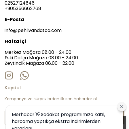
02527124846
+905356662768
E-Posta
info@pehlivandatca.com
Hafta İçi
Merkez Mağaza 08.00 - 24.00
Eski Datça Mağaza 08.00 - 24.00
Zeytincik Mağaza 08.00 - 22.00
Kaydol
Kampanya ve sürprizlerden ilk sen haberdar ol
Merhaba! 👋 Sadakat programımıza katıl,
Bize Katıl
harcama yaptıkça ekstra indirimlerden
Alışveriş deneyiminizi iyileştirmek için
yararlan!
yasal düzenlemelere uygun çerezler