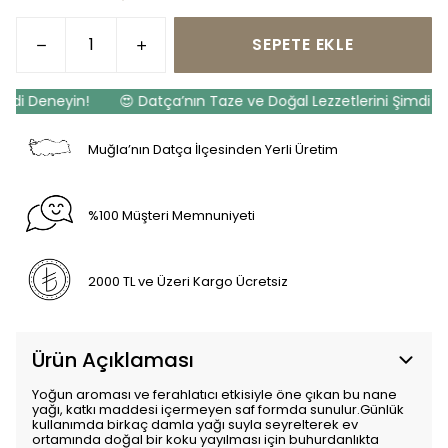
SEPETE EKLE
mdi Deneyin!
😍 Datça’nın Taze ve Doğal Lezzetlerini Şimdi De
Muğla’nın Datça İlçesinden Yerli Üretim
%100 Müşteri Memnuniyeti
2000 TL ve Üzeri Kargo Ücretsiz
Ürün Açıklaması
Yoğun aroması ve ferahlatıcı etkisiyle öne çıkan bu nane
yağı, katkı maddesi içermeyen saf formda sunulur.Günlük
kullanımda birkaç damla yağı suyla seyrelterek ev
ortamında doğal bir koku yayılması için buhurdanlıkta