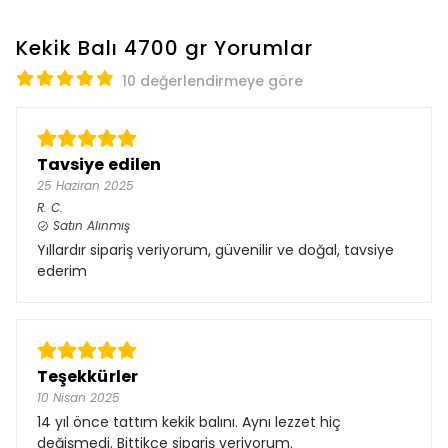
Kekik Balı 4700 gr
Yorumlar
10 değerlendirmeye göre
Tavsiye edilen
25 Haziran 2025
R.
C.
Satın Alınmış
Yıllardır sipariş veriyorum, güvenilir ve doğal, tavsiye
ederim
Teşekkürler
10 Nisan 2025
14 yıl önce tattım kekik balını. Aynı lezzet hiç
değişmedi. Bittikçe sipariş veriyorum.