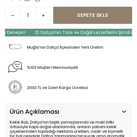
SEPETE EKLE
i Deneyin!
😍 Datça’nın Taze ve Doğal Lezzetlerini Şimdi Dene
Muğla’nın Datça İlçesinden Yerli Üretim
%100 Müşteri Memnuniyeti
2000 TL ve Üzeri Kargo Ücretsiz
Ürün Açıklaması
Kekik Balı, Datça’nın taşlık yamaçlarında ve maki bitki
örtüsüyle kaplı doğal alanlarında, arıların yabani kekik
çiçeklerinden topladığı nektarla üretilen, nadir ve kıymetli
bir bal çeşididir.Datça Yarımadası’nın kurak ama aromatik