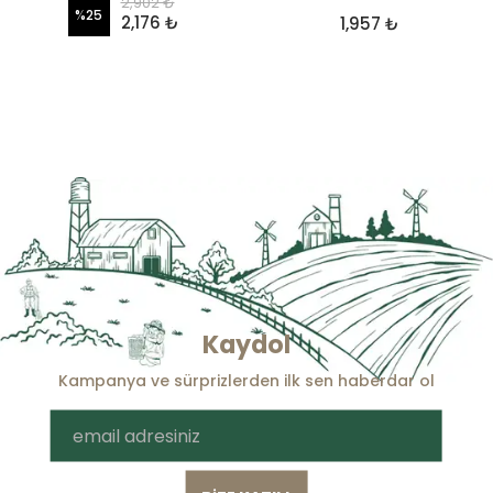
2,902 ₺
%
25
2,176 ₺
1,957 ₺
Kaydol
Kampanya ve sürprizlerden ilk sen haberdar ol