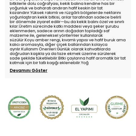
bitkilerle dolu coğrafyası, kekik balına kendine has bir
yoğunluk ve baharatı andıran hafif keskin bir tat
kazandırır.Yüksek rakımlı ve rüzgârlı bölgelerde nektarını
yoğunlaştıran kekik bitkisi, arılar tarafından sadece belirli
bir dönemde ziyaret edilir—bu da kekik balını özel ve sınırlı
kılar.Üretim sürecinde katkı maddesi veya şeker şurubu
eklenmeden, sadece arının doğadan topladığı saf
malzeme ile, geleneksel yöntemler kullanılarak
süzülür.Koyu amber rengi, kıvamlı yapısı ve hafif buruk ama
kalıcı aromasıyla, diğer çiçek ballarından kolayca
ayrılır.Kullanım Önerileri:Günlük olarak kahvaltılarda
doğrudan kaşıkla ya da taze ekmek üzerine sürülerek
sade şekilde tüketilebilir.Bitki çaylarına hafif aromatik bir tat
katmak için bir tatlı kaşığı eklenebilir.Yoğ
Devamını Göster