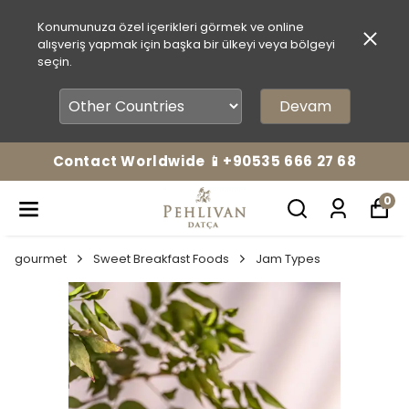
Konumunuza özel içerikleri görmek ve online
alışveriş yapmak için başka bir ülkeyi veya bölgeyi
seçin.
Devam
Contact Worldwide 📱+90535 666 27 68
0
gourmet
Sweet Breakfast Foods
Jam Types