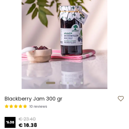
Blackberry Jam 300 gr
10 reviews
€ 23.40
%
30
€ 16.38