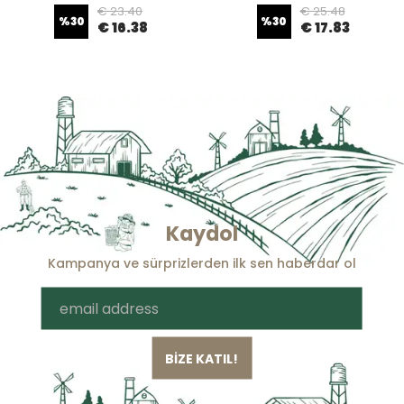
€ 23.40
€ 25.48
%
30
%
30
€ 16.38
€ 17.83
Kaydol
Kampanya ve sürprizlerden ilk sen haberdar ol
BİZE KATIL!