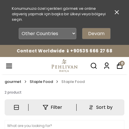
Konumunuza özel içerikleri görmek ve online
alışveriş yapmak için başka bir ülkeyi veya bölgeyi
seçin.
Devam
Contact Worldwide 📱+90535 666 27 68
0
gourmet
Staple Food
Staple Food
2
product
Filter
Sort by