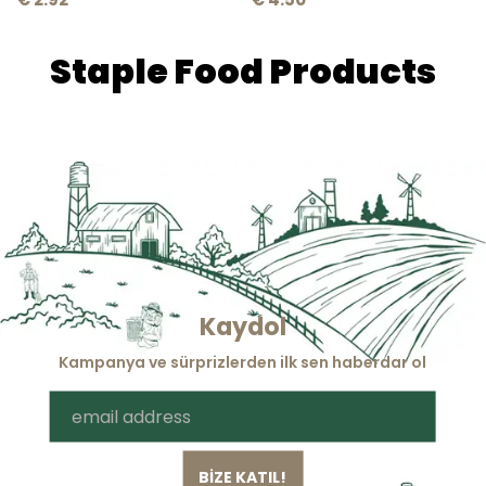
Staple Food Products
Kaydol
Kampanya ve sürprizlerden ilk sen haberdar ol
BİZE KATIL!